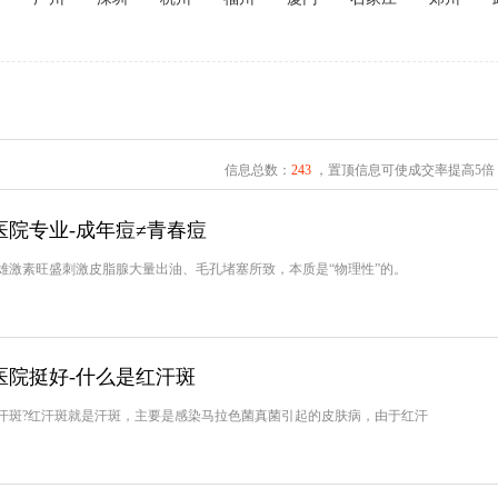
信息总数：
243
，置顶信息可使成交率提高5倍
院专业-成年痘≠青春痘
素旺盛刺激皮脂腺大量出油、毛孔堵塞所致，本质是“物理性”的。
医院挺好-什么是红汗斑
斑?红汗斑就是汗斑，主要是感染马拉色菌真菌引起的皮肤病，由于红汗