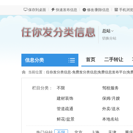
保存到桌面
快速发布信息
修改/删除信息
手机浏
总站
切换分站
首页
二手转让
信息分类
新闻资讯
当前位置：
任你发分类信息-免费发分类信息|免费信息发布平台|免
栏目分类：
不限
驾校服务
建材装饰
保姆/月嫂
管道疏通
外卖/送水
鲜花/盆景
本地名站
热门分站
不限
北京
上海
天津
重