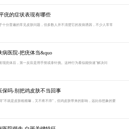
扁平疣的症状表现有哪些
十分普遍的常见皮肤问题，但多数人并不清楚它的发病诱因，不少人常常
病医院-把疣体当&quo
现疣体后，第一反应是用手抠或拿针挑。这种行为看似能快速"解决问
医保吗-别把鸡皮肤不当回事
不就是皮肤粗糙嘛，又不疼不痒"，但鸡皮肤带来的影响，远比你想象的要
病医院领先-白斑关键特征