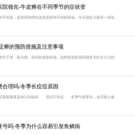
医院领先-牛皮癣在不同季节的症状变
不知道，皮炎和神经性皮炎是两种不同的疾病。今天就给大家讲一讲这
手足癣的预防措施及注意事项
生于掌、跖与指、趾间的皮肤疾病，这种疾病发病初期多为针尖大小的
费合理吗-冬季长痘痘原因
痘原因看看是啥让你如此 清洁不到位 冬季气候寒冷，会导致人偷
挂号吗-冬季为什么容易引发鱼鳞病