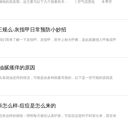
病的高发期，这主要与以下几个因素有关： 1.空气湿度低 冬季空
正规么-灰指甲日常预防小妙招
们简单了解一下灰指甲。灰指甲，医学上称为甲癣，是由真菌侵入甲板或甲
油腻瘙痒的原因
发就油还痒的情况，可能是由多种因素导致的，以下是一些可能的原因及
科怎么样-痘痘是怎么来的
有这样的烦恼：明明每天都在认真护肤，可痘痘还是时不时冒出来，甚至有