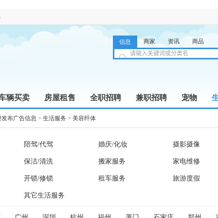
览
商家
资讯
商品
信息
车辆买卖
房屋租售
全职招聘
兼职招聘
宠物
费发布广告信息
>
生活服务
>
美容纤体
陪驾/代驾
婚庆/化妆
摄影摄像
保洁/清洗
搬家服务
家电维修
开锁/修锁
租车服务
旅游度假
其它生活服务
庆
广州
深圳
杭州
福州
厦门
石家庄
郑州