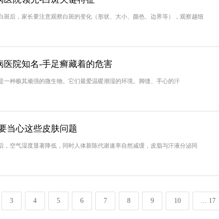
斑后，家长要注意观察白斑的变化（形状、大小、颜色、边界等），观察越细
病医院知名-手足癣藏着的危害
一种极其顽强的微生物。它们最爱温暖潮湿的环境。脚缝、手心的汗
季要当心这些皮肤问题
，空气湿度显著降低，同时人体新陈代谢速率自然减缓，皮脂与汗液分泌同
3
4
5
6
7
8
9
10
... 17