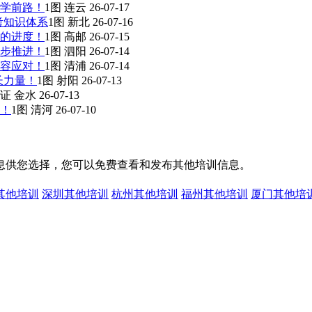
学前路！
1图
连云
26-07-17
考知识体系
1图
新北
26-07-16
的进度！
1图
高邮
26-07-15
步推进！
1图
泗阳
26-07-14
容应对！
1图
清浦
26-07-14
长力量！
1图
射阳
26-07-13
证
金水
26-07-13
！
1图
清河
26-07-10
息供您选择，您可以免费查看和发布其他培训信息。
其他培训
深圳其他培训
杭州其他培训
福州其他培训
厦门其他培