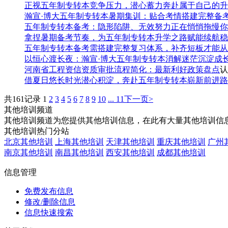
正视五年制专转本竞争压力，潜心蓄力奔赴属于自己的升
瀚宣·博大五年制专转本暑期集训：贴合考情搭建完整备
五年制专转本备考：隐形陷阱、无效努力正在悄悄拖慢你
拿捏暑期备考节奏，为五年制专转本升学之路赋能续航稳
五年制专转本备考需搭建完整复习体系，补齐短板才能从
以恒心渡长夜：瀚宣·博大五年制专转本消解迷茫沉淀成
河南省工程资信资质审批流程简化：最新利好政策盘点
认
借夏日悠长时光潜心积淀，奔赴五年制专转本崭新前进路
共161记录
1
2
3
4
5
6
7
8
9
10
... 11
下一页>
其他培训频道
其他培训频道为您提供其他培训信息，在此有大量其他培训信
其他培训热门分站
北京其他培训
上海其他培训
天津其他培训
重庆其他培训
广州
南京其他培训
南昌其他培训
西安其他培训
成都其他培训
信息管理
免费发布信息
修改/删除信息
信息快速搜索