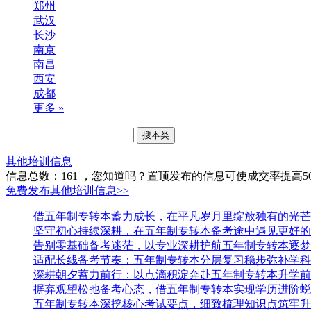
郑州
武汉
长沙
南京
南昌
西安
成都
更多 »
其他培训信息
信息总数：
161
，您知道吗？置顶发布的信息可使成交率提高5
免费发布其他培训信息>>
借五年制专转本蓄力成长，在平凡岁月里绽放独有的光芒
坚守初心持续深耕，在五年制专转本备考途中遇见更好的
告别零基础备考迷茫，以专业深耕护航五年制专转本逐梦
适配长线备考节奏：五年制专转本分层复习稳步弥补学科
深耕朝夕蓄力前行：以点滴积淀奔赴五年制专转本升学前
摒弃观望松弛备考心态，借五年制专转本实现学历进阶蜕
五年制专转本深挖核心考试要点，细致梳理知识点筑牢升