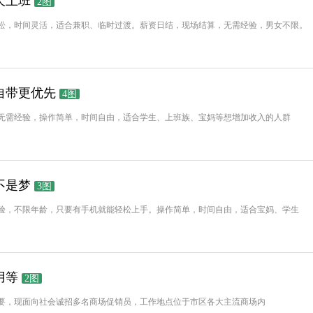
天上班
2图
松，时间灵活，适合兼职、临时过渡。薪资日结，现场结算，无需经验，男女不限。
自带更优先
4图
无需经验，操作简单，时间自由，适合学生、上班族、宝妈等想增加收入的人群
不是梦
3图
验，不限年龄，只要有手机就能轻松上手。操作简单，时间自由，适合宝妈、学生
用等
2图
要，现面向社会诚招多名商场促销员，工作地点位于市区各大主流商场内