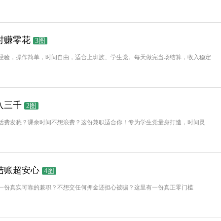
时赚零花
3图
经验，操作简单，时间自由，适合上班族、学生党。每天做完当场结算，收入稳定
入三千
2图
活费发愁？课余时间不想浪费？这份兼职适合你！专为学生党量身打造，时间灵
结账超安心
4图
一份真实可靠的兼职？不想交任何押金还担心被骗？这里有一份真正零门槛