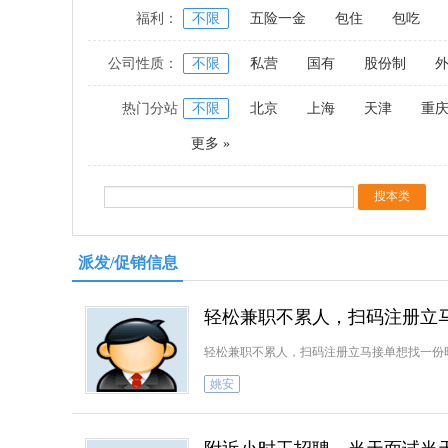
福利：
不限
五险一金
包住
包吃
公司性质：
不限
私营
国有
股份制
热门分站
不限
北京
上海
天津
重
更多 »
派发/促销信息
轻松兼职不累人，扫码注册立
轻松兼职不累人，扫码注册立马接单想找一份
姚安