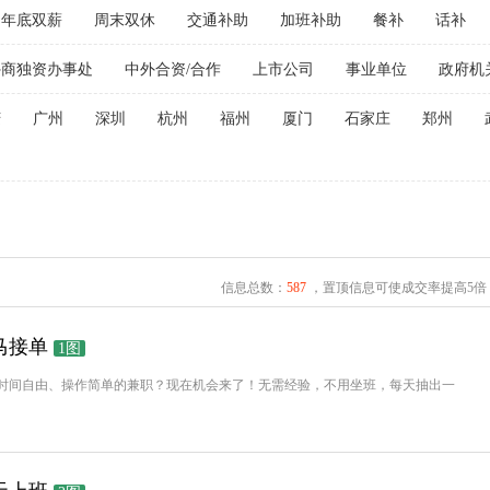
年底双薪
周末双休
交通补助
加班补助
餐补
话补
外商独资办事处
中外合资/合作
上市公司
事业单位
政府机
庆
广州
深圳
杭州
福州
厦门
石家庄
郑州
信息总数：
587
，置顶信息可使成交率提高5倍
马接单
1图
时间自由、操作简单的兼职？现在机会来了！无需经验，不用坐班，每天抽出一