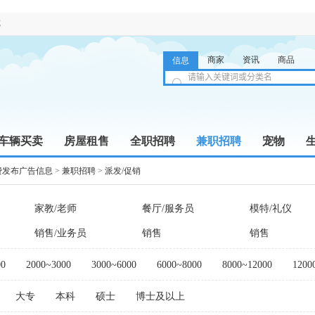
览
商家
资讯
商品
信息
车辆买卖
房屋租售
全职招聘
兼职招聘
宠物
费发布广告信息
>
兼职招聘
>
派发/促销
家教/老师
餐厅/服务员
模特/礼仪
销售/业务员
销售
销售
00
2000~3000
3000~6000
6000~8000
8000~12000
1200
大专
本科
硕士
博士及以上