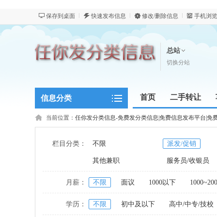
保存到桌面
快速发布信息
修改/删除信息
手机浏
总站
切换分站
首页
二手转让
信息分类
新闻资讯
当前位置：
任你发分类信息-免费发分类信息|免费信息发布平台|免
栏目分类：
不限
派发/促销
其他兼职
服务员/收银员
月薪：
不限
面议
1000以下
1000~20
学历：
不限
初中及以下
高中/中专/技校