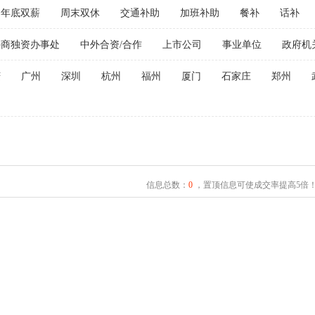
年底双薪
周末双休
交通补助
加班补助
餐补
话补
外商独资办事处
中外合资/合作
上市公司
事业单位
政府机
庆
广州
深圳
杭州
福州
厦门
石家庄
郑州
信息总数：
0
，置顶信息可使成交率提高5倍