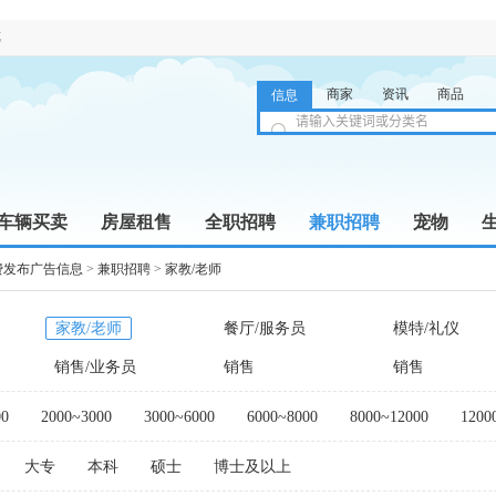
览
商家
资讯
商品
信息
车辆买卖
房屋租售
全职招聘
兼职招聘
宠物
费发布广告信息
>
兼职招聘
>
家教/老师
家教/老师
餐厅/服务员
模特/礼仪
销售/业务员
销售
销售
00
2000~3000
3000~6000
6000~8000
8000~12000
1200
大专
本科
硕士
博士及以上