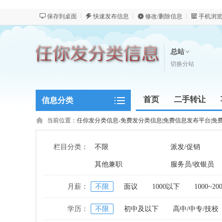
保存到桌面
快速发布信息
修改/删除信息
手机浏
总站
切换分站
首页
二手转让
信息分类
新闻资讯
当前位置：
任你发分类信息-免费发分类信息|免费信息发布平台|免
栏目分类：
不限
派发/促销
其他兼职
服务员/收银员
月薪：
不限
面议
1000以下
1000~20
学历：
不限
初中及以下
高中/中专/技校